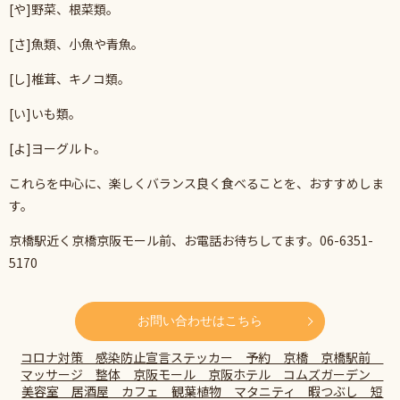
[や]野菜、根菜類。
[さ]魚類、小魚や青魚。
[し]椎茸、キノコ類。
[い]いも類。
[よ]ヨーグルト。
これらを中心に、楽しくバランス良く食べることを、おすすめしま
す。
京橋駅近く京橋京阪モール前、お電話お待ちしてます。
06-6351-
5170
お問い合わせはこちら
コロナ対策 感染防止宣言ステッカー 予約 京橋 京橋駅前
マッサージ 整体 京阪モール 京阪ホテル コムズガーデン
美容室 居酒屋 カフェ 観葉植物 マタニティ 暇つぶし 短