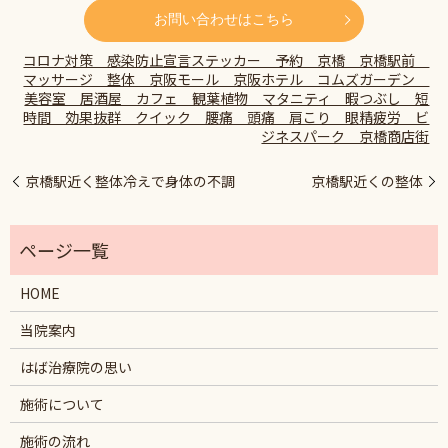
お問い合わせはこちら
コロナ対策 感染防止宣言ステッカー 予約 京橋 京橋駅前
マッサージ 整体 京阪モール 京阪ホテル コムズガーデン
美容室 居酒屋 カフェ 観葉植物 マタニティ 暇つぶし 短
時間 効果抜群 クイック 腰痛 頭痛 肩こり 眼精疲労 ビ
ジネスパーク 京橋商店街
京橋駅近く整体冷えで身体の不調
京橋駅近くの整体
HOME
当院案内
はば治療院の思い
施術について
施術の流れ