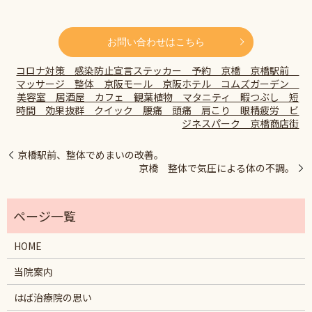
お問い合わせはこちら
コロナ対策 感染防止宣言ステッカー 予約 京橋 京橋駅前
マッサージ 整体 京阪モール 京阪ホテル コムズガーデン
美容室 居酒屋 カフェ 観葉植物 マタニティ 暇つぶし 短
時間 効果抜群 クイック 腰痛 頭痛 肩こり 眼精疲労 ビ
ジネスパーク 京橋商店街
京橋駅前、整体でめまいの改善。
京橋 整体で気圧による体の不調。
HOME
当院案内
はば治療院の思い