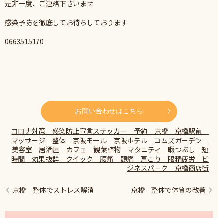
是非一度、ご連絡下さいませ
感染予防を徹底してお待ちしております
0663515170
お問い合わせはこちら
コロナ対策 感染防止宣言ステッカー 予約 京橋 京橋駅前
マッサージ 整体 京阪モール 京阪ホテル コムズガーデン
美容室 居酒屋 カフェ 観葉植物 マタニティ 暇つぶし 短
時間 効果抜群 クイック 腰痛 頭痛 肩こり 眼精疲労 ビ
ジネスパーク 京橋商店街
京橋 整体でストレス解消
京橋 整体で体質の改善